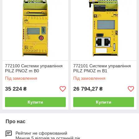
PNOZ m B0
застосовується
чіп
-
карта
.
772100 Системи управління
772101 Системи управління
PILZ PNOZ m B0
PILZ PNOZ m B1
Під замовлення
Під замовлення
35 224
26 794,27
₴
₴
Купити
Купити
Про нас
Рейтинг не сформований
Менше 5 відгуків за останній рік