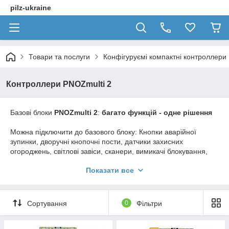
pilz-ukraine
Товари та послуги
Конфігуруємі компактні контроллери
Контроллери PNOZmulti 2
Базові
блоки
PNOZmulti
2
:
багато
функцій
-
одне
рішення
Можна
підключити
до базового
блоку
:
Кнопки
аварійної
зупинки
,
дворучні
кнопочні пости
,
датчики
захисних
огороджень
,
світлові
завіси
,
сканери
,
вимикачі
блокування
,
захисні
огородження
,
датчики
PSEN
,
перемикачі
режимів
Показати все
роботи
,
контактні
килимки
,
датчики
.
Всі
необхідні
функції
задаються
на
ПК
,
за допомогою
вкрай
простого
конфігуратора
PNOZmulti
.
Готова
конфігурація
Сортування
0
Фільтри
завантажується
в
базовий
блок
через
USB
-
порт
.
Ще
однією
перевагою
є
можливість
заміни
пам'яті
програми
.
У
базовому
блоці
PNOZ m B1
використовується
USB
-
накопичувач
;
в
блоці