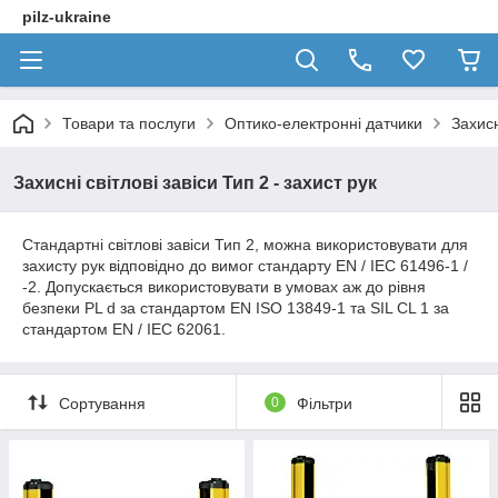
pilz-ukraine
Товари та послуги
Оптико-електронні датчики
Захисн
Захисні світлові завіси Тип 2 - захист рук
Стандартні
світлові
завіси
Тип
2
,
можна
використовувати
для
захисту
рук
відповідно
до вимог
стандарту
EN
/
IEC
61496-1
/
-2
.
Д
опускається
використовувати
в
умовах
аж
до
рівня
безпеки
PL d
за стандартом
EN ISO
13849-1
та
SIL CL
1
за
стандартом
EN
/
IEC
62061
.
Сортування
0
Фільтри