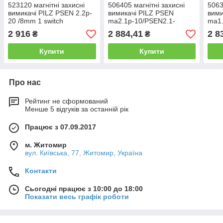
523120 магнітні захисні
506405 магнітні захисні
5063
вимикачі PILZ PSEN 2.2p-
вимикачі PILZ PSEN
вими
20 /8mm 1 switch
ma2.1p-10/PSEN2.1-
ma1.
10/3mm/1unit
03mm
2 916
2 884,41
2 8
₴
₴
Купити
Купити
Про нас
Рейтинг не сформований
Менше 5 відгуків за останній рік
Працює з 07.09.2017
м. Житомир
вул. Київська, 77, Житомир, Україна
Контакти
Сьогодні працює з 10:00 до 18:00
Показати весь графік роботи