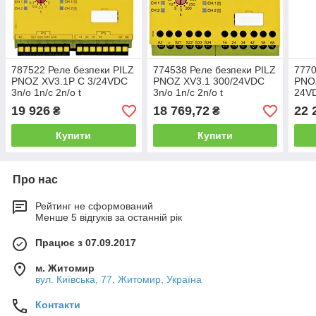
787522 Реле безпеки PILZ
774538 Реле безпеки PILZ
7770
PNOZ XV3.1P C 3/24VDC
PNOZ XV3.1 300/24VDC
PNO
3n/o 1n/c 2n/o t
3n/o 1n/c 2n/o t
24VD
19 926
18 769,72
22 
₴
₴
Купити
Купити
Про нас
Рейтинг не сформований
Менше 5 відгуків за останній рік
Працює з 07.09.2017
м. Житомир
вул. Київська, 77, Житомир, Україна
Контакти