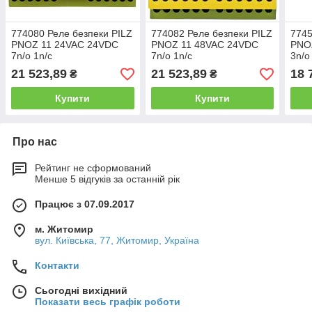
774080 Реле безпеки PILZ
774082 Реле безпеки PILZ
7745
PNOZ 11 24VAC 24VDC
PNOZ 11 48VAC 24VDC
PNO
7n/o 1n/c
7n/o 1n/c
3n/o
21 523,89
21 523,89
18 
₴
₴
Купити
Купити
Про нас
Рейтинг не сформований
Менше 5 відгуків за останній рік
Працює з 07.09.2017
м. Житомир
вул. Київська, 77, Житомир, Україна
Контакти
Сьогодні вихідний
Показати весь графік роботи