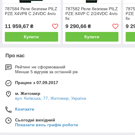
787584 Реле безпеки PILZ
787582 Реле безпеки PILZ
7875
PZE X4VP8 C 24VDC 4n/o
PZE X4VP C 2/24VDC 4n/o
PZE 
fix
fix
11 959,67
9 290,66
9 2
₴
₴
Купити
Купити
Про нас
Рейтинг не сформований
Менше 5 відгуків за останній рік
Працює з 07.09.2017
м. Житомир
вул. Київська, 77, Житомир, Україна
Контакти
Сьогодні вихідний
Показати весь графік роботи