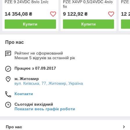
PZE 9 24VDC 8n/o 1n/c
PZE X4VP 0,5/24VDC 4n/o
PZE 
fix
14 354,08
9 122,92
12 
₴
₴
Купити
Купити
Про нас
Рейтинг не сформований
Менше 5 відгуків за останній рік
Працює з 07.09.2017
м. Житомир
вул. Київська, 77, Житомир, Україна
Контакти
Сьогодні вихідний
Показати весь графік роботи
Про нас