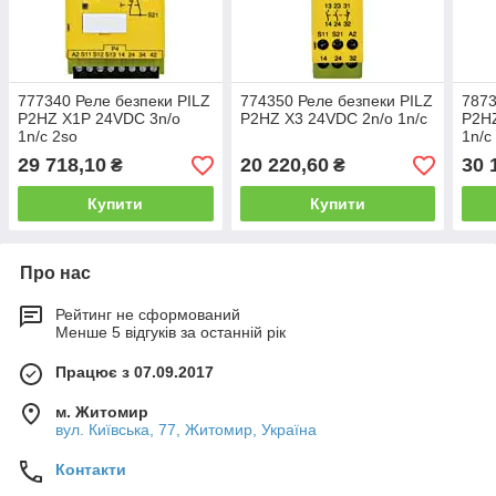
777340 Реле безпеки PILZ
774350 Реле безпеки PILZ
7873
P2HZ X1P 24VDC 3n/o
P2HZ X3 24VDC 2n/o 1n/c
P2HZ
1n/c 2so
1n/c
29 718,10
20 220,60
30 
₴
₴
Купити
Купити
Про нас
Рейтинг не сформований
Менше 5 відгуків за останній рік
Працює з 07.09.2017
м. Житомир
вул. Київська, 77, Житомир, Україна
Контакти