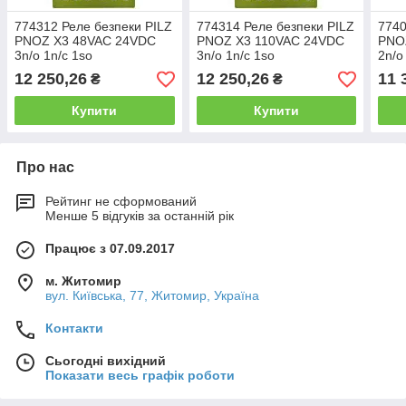
774312 Реле безпеки PILZ
774314 Реле безпеки PILZ
7740
PNOZ X3 48VAC 24VDC
PNOZ X3 110VAC 24VDC
PNO
3n/o 1n/c 1so
3n/o 1n/c 1so
2n/o
12 250,26
12 250,26
11 
₴
₴
Купити
Купити
Про нас
Рейтинг не сформований
Менше 5 відгуків за останній рік
Працює з 07.09.2017
м. Житомир
вул. Київська, 77, Житомир, Україна
Контакти
Сьогодні вихідний
Показати весь графік роботи