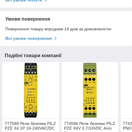
Умови повернення
Повернення товару впродовж 14 днів за домовленістю
Всі умови повернення
Подібні товари компанії
777588 Реле безпеки PILZ
774586 Реле безпеки PILZ
7743
PZE X4.1P 24-240VAC/DC
PZE X4V 0,7/24VDC 4n/o
PNO