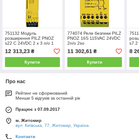
751132 Модуль
774074 Реле безпеки PILZ
751
розширення PILZ PNOZ
PNOZ 16S 115VAC 24VDC
роз
s22 C 24VDC 2 x 3 n/o 1
2n/o 2so
s7.2
n/c
exp
12 313,23
11 302,61
8 2
₴
₴
Купити
Купити
Про нас
Рейтинг не сформований
Менше 5 відгуків за останній рік
Працює з 07.09.2017
м. Житомир
вул. Київська, 77, Житомир, Україна
Контакти