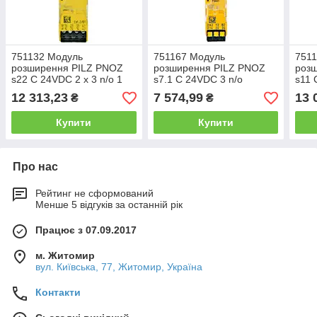
751132 Модуль
751167 Модуль
7511
розширення PILZ PNOZ
розширення PILZ PNOZ
роз
s22 C 24VDC 2 x 3 n/o 1
s7.1 C 24VDC 3 n/o
s11 
n/c
cascade
12 313,23
7 574,99
13 
₴
₴
Купити
Купити
Про нас
Рейтинг не сформований
Менше 5 відгуків за останній рік
Працює з 07.09.2017
м. Житомир
вул. Київська, 77, Житомир, Україна
Контакти